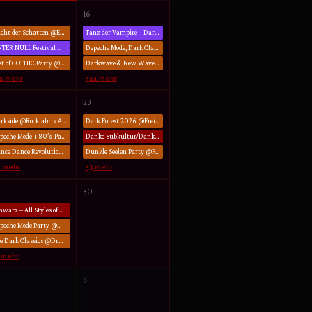
16
Nacht der Schatten @EXIL Göttingen
Tanz der Vampire – Dark Summer Festival @Sputnikhalle Münster
UNTER NULL Festival @AJZ Bielefeld
Depeche Mode, Dark Classics und 80s – Party @Savoy Schauenburg
Best of GOTHIC Party @Musicclub Fabrik Bruchsal
Darkwave & New Wave Night @Rockfabrik Übach-Palenberg
21 mehr
+11 mehr
23
Darkside @Rockfabrik Augsburg
Dark Forest 2026 @Freizeitanlage Steinbruch Espenau
Depeche Mode + 80’s-Party @Finn’s Mainz
Danke Subkultur/Danke Cheffe @SubKultur Hannover
Dance Dance Revolution @Privatclub Berlin
Dunkle Seelen Party @Faro 8 Marl
8 mehr
+3 mehr
30
Schwarz – All Styles of Dark @Kulttempel Oberhausen
Depeche Mode Party @Musicclub Fabrik Bruchsal
The Dark Classics @Druckluftkammer Koblenz
 mehr
6