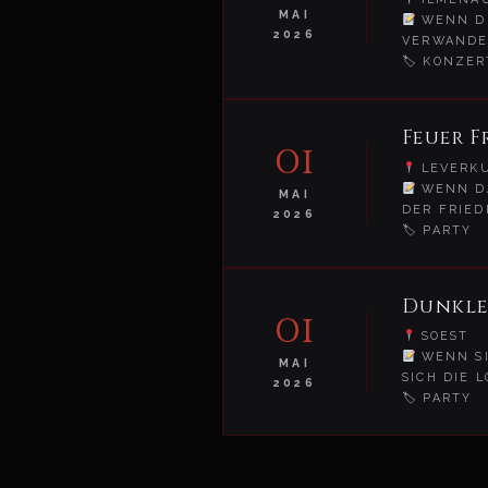
MAI
WENN DE
2026
VERWANDEL
🏷 KONZER
Feuer 
01
LEVERK
WENN DA
MAI
DER FRIED
2026
🏷 PARTY
Dunkle
01
SOEST
WENN SI
MAI
SICH DIE 
2026
🏷 PARTY