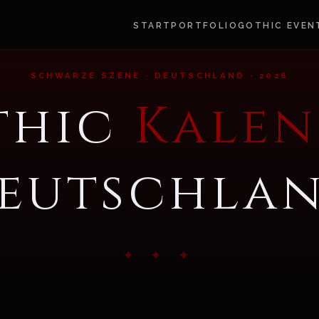
START
PORTFOLIO
GOTHIC EVEN
SCHWARZE SZENE · DEUTSCHLAND · 2026
thic
Kalen
eutschla
✦ ✦ ✦