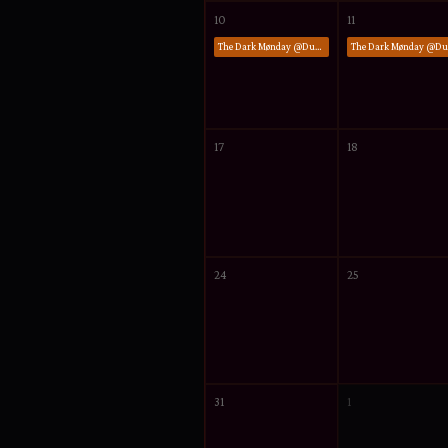
10
11
The Dark Mønday @Dunckerclub Berlin
17
18
24
25
31
1