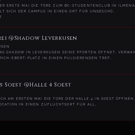
R ERSTE MAI DIE TORE ZUM BC-STUDENTENCLUB IN ILMENA
T SICH DER CAMPUS IN EINEN ORT FÜR UNGESCHÖ…
T
Frei @Shadow Leverkusen
USEN
S SHADOW IN LEVERKUSEN SEINE PFORTEN ÖFFNET, VERWAN
RICH-EBERT-PLATZ IN EINEN PULSIERENDEN TREF…
s Soest @Halle 4 Soest
CH AM ERSTEN MAI DIE TORE DER HALLE 4 IN SOEST ÖFFNEN
LOCATION IN EINEN ZUFLUCHTSORT FÜR ALL…