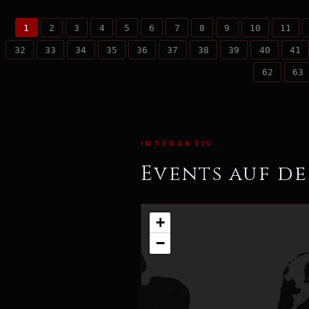
1
2
3
4
5
6
7
8
9
10
11
32
33
34
35
36
37
38
39
40
41
62
63
INTERAKTIV
Events auf de
+
−