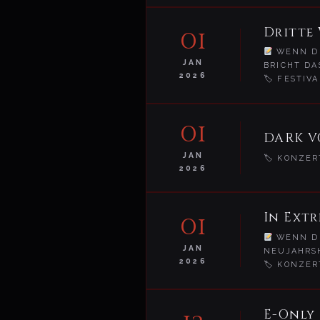
Dritte 
01
WENN DE
JAN
BRICHT DA
2026
🏷 FESTIVA
01
DARK V
JAN
🏷 KONZER
2026
In Ext
01
WENN DI
JAN
NEUJAHRS
2026
🏷 KONZER
E-Only 