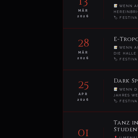
13
WENN AM
MÄR
HEREINBRI
2026
🏷 FESTIVA
E-Tropo
28
WENN AM
MÄR
DIE HALLE
2026
🏷 FESTIVA
Dark Sp
25
WENN DE
APR
JAHRES WE
2026
🏷 FESTIVA
Tanz i
01
Studen
ILMENA