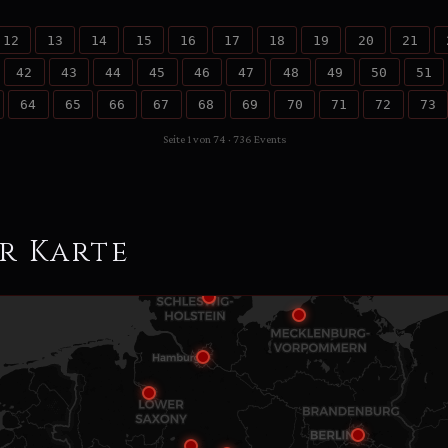
12
13
14
15
16
17
18
19
20
21
42
43
44
45
46
47
48
49
50
51
64
65
66
67
68
69
70
71
72
73
Seite 1 von 74 · 736 Events
r Karte