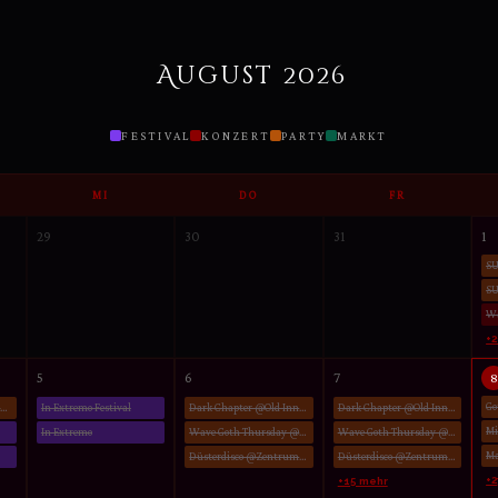
August 2026
FESTIVAL
KONZERT
PARTY
MARKT
MI
DO
FR
29
30
31
1
S
+
8
5
6
7
The Dark Mønday @Dunckerclub Berlin
In Extremo Festival
Dark Chapter @Old Inn Hildesheim
Dark Chapter @Old Inn Hildesheim
In Extremo
Wave Goth Thursday @Tumult München
Wave Goth Thursday @Tumult München
Düsterdisco @Zentrum Altenberg Oberhausen
Düsterdisco @Zentrum Altenberg Oberhausen
+2
+15 mehr