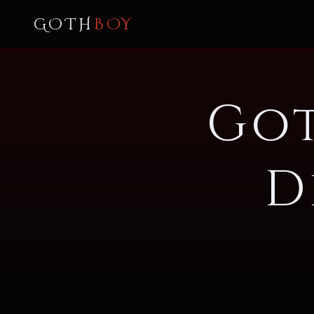
GOTH
BOY
Go
D