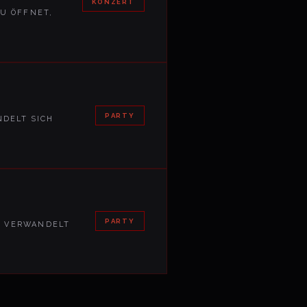
KONZERT
U ÖFFNET,
PARTY
DELT SICH
PARTY
, VERWANDELT