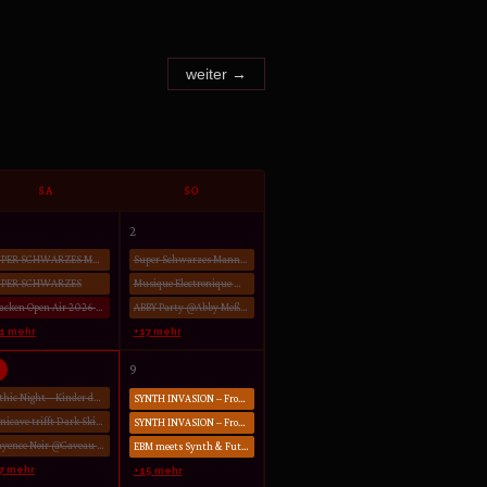
weiter →
SA
SO
2
SUPER SCHWARZES MANNHEIM
Super Schwarzes Mannheim @MS Connexion Complex Mannheim
UPER SCHWARZES
Musique Electronique meets Hands @Golden Nugget Nürnberg
Wacken Open Air 2026 - 29.07. - 01.08.2026
ABBY Party @Abby Meßkirch
21 mehr
+17 mehr
9
Gothic Night – Kinder der Nacht @Spectrum Club Augsburg
SYNTH INVASION – From Depeche Mode to VNV Nation @Cantine Bielefeld
Minicave trifft Dark Skies over Witten @Freak SHOW Essen
SYNTH INVASION – From Depeche Mode to VNV Nation @Cantine Bielefeld
Mayence Noir @Caveau Mainz
EBM meets Synth & Future Pop // Tempel of Love @Kulttempel Oberhausen
7 mehr
+15 mehr