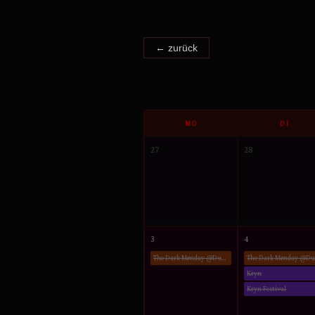
← zurück
MO
DI
27
28
3
4
The Dark Mønday @Dunckerclub Berlin
Kryn
Kryn Festival