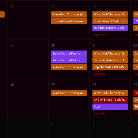
12
13
14
15
The Dark Mønday @Dunckerclub Berlin
Wave Goth Thursday @Tumult München
Wave Goth Thursday @Tumult München
Düsterdisco @Zentrum Altenberg Oberhausen
Düsterdisco @Zentrum Altenberg Oberhausen
Maschinensturm Festival
+10 mehr
+
19
20
21
22
Stella Nomine Festival
Wave Goth Thursday @Tumult München
Stella Nomine Festival
Darkside @Rockfabrik Augsburg
Wave Goth Thursday @Tumult München
Depeche Mode + 80’s-Party @Finn’s Mainz
+2 mehr
+
26
27
28
29
Wave Goth Thursday @Tumult München
Wave Goth Thursday @Tumult München
ONE OF THESE - a celebration of Pink Floyd - Animals Tour
Kryn
+6 mehr
+2
2
3
4
5