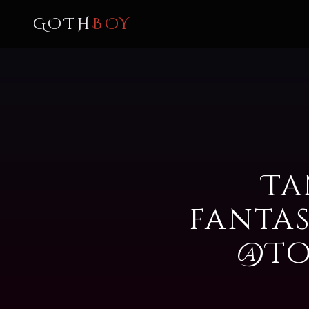
GOTH
BOY
Ta
fanta
@To