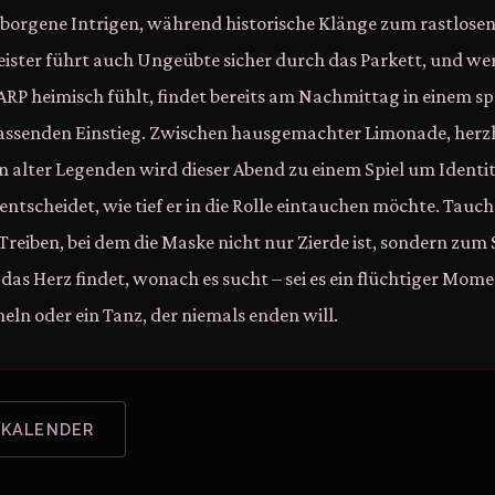
borgene Intrigen, während historische Klänge zum rastlosen 
ster führt auch Ungeübte sicher durch das Parkett, und wer
LARP heimisch fühlt, findet bereits am Nachmittag in einem sp
ssenden Einstieg. Zwischen hausgemachter Limonade, herz
 alter Legenden wird dieser Abend zu einem Spiel um Identit
 entscheidet, wie tief er in die Rolle eintauchen möchte. Tauche
reiben, bei dem die Maske nicht nur Zierde ist, sondern zum S
 das Herz findet, wonach es sucht – sei es ein flüchtiger Mome
eln oder ein Tanz, der niemals enden will.
 KALENDER