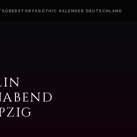
TS
ÜBER
STORYS
GOTHIC KALENDER DEUTSCHLAND
Ein
nabend
pzig