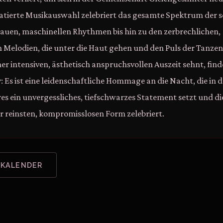
ratierte Musikauswahl zelebriert das gesamte Spektrum der
rauen, maschinellen Rhythmen bis hin zu den zerbrechlichen,
 Melodien, die unter die Haut gehen und den Puls der Tanz
er intensiven, ästhetisch anspruchsvollen Auszeit sehnt, find
y: Es ist eine leidenschaftliche Hommage an die Nacht, die in 
es ein unvergessliches, tiefschwarzes Statement setzt und di
er reinsten, kompromisslosen Form zelebriert.
 KALENDER