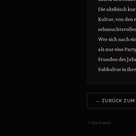
Die akribisch ku
Kultur, von den 
sehnsuchtsvollen
Wer sich nach ein
als nur eine Part
Stunden des Jahr
Subkultur in ihr
← ZURÜCK ZUM
Alle Events