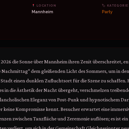
LOCATION
🏷 KATEGORIE
Mannheim
Party
 2026 die Sonne über Mannheim ihren Zenit überschreitet, ent
 Nachmittag“ dem gleißenden Licht des Sommers, um in den 
tadt einen dunklen Zufluchtsort für die Szene zu schaffen. H
s in die Ästhetik der Nacht übergeht, verschmelzen treibende
elancholischen Eleganz von Post-Punk und hypnotischem Da
er keine Kompromisse kennt. Besucher erwartet eine immers
Grenzen zwischen Tanzfläche und Zeremonie auflösen; es ist ei
ten verliert, um sich in der Gemeinschaft Gleichgesinnter neu