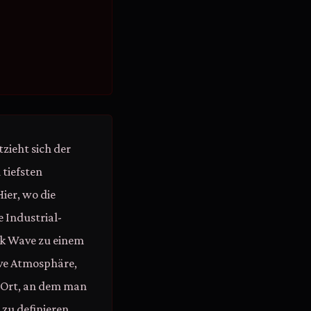
zieht sich der
tiefsten
ier, wo die
 Industrial-
rk Wave zu einem
ive Atmosphäre,
n Ort, an dem man
 zu definieren.