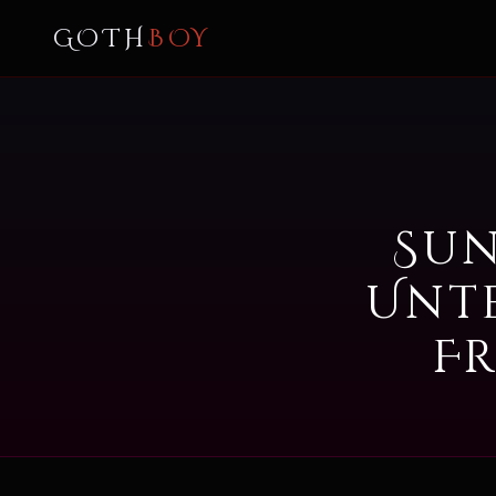
GOTH
BOY
Sun
Unte
Fr