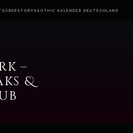
TS
ÜBER
STORYS
GOTHIC KALENDER DEUTSCHLAND
rk –
aks &
lub