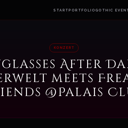
START
PORTFOLIO
GOTHIC EVEN
KONZERT
glasses After Da
rwelt meets Fre
iends @Palais C