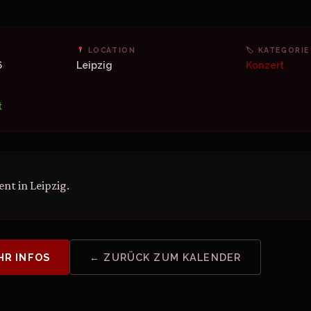
LOCATION
🏷 KATEGORIE
6
Leipzig
Konzert
t
nt in Leipzig.
HR INFOS
← ZURÜCK ZUM KALENDER