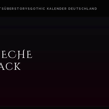
TS
ÜBER
STORYS
GOTHIC KALENDER DEUTSCHLAND
PECHE
ack
6