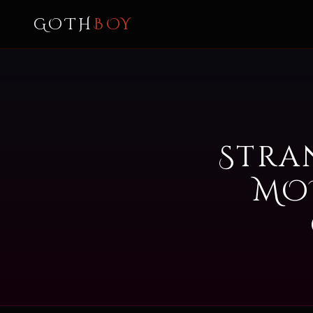
GOTH
BOY
Stra
MO