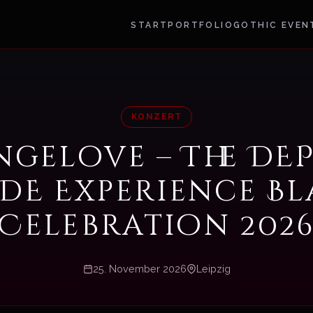
START
PORTFOLIO
GOTHIC EVEN
KONZERT
ngelove – The DE
DE Experience Bl
Celebration 202
25. November 2026
Leipzig