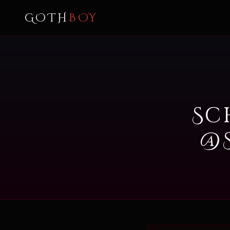
GOTH
BOY
Sc
@