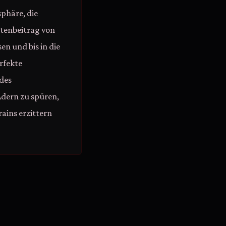
phäre, die
stenbeitrag von
en und bis in die
rfekte
 des
dern zu spüren,
ains erzittern