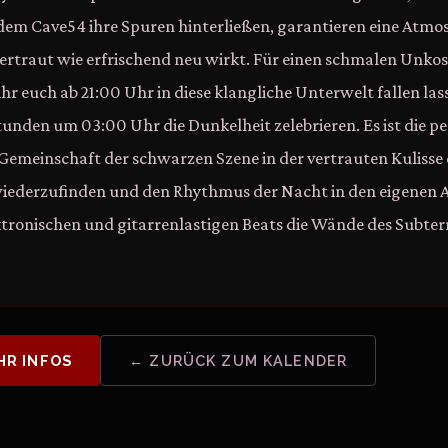
em Cave54 ihre Spuren hinterließen, garantieren eine Atmos
rtraut wie erfrischend neu wirkt. Für einen schmalen Unko
hr euch ab 21:00 Uhr in diese klangliche Unterwelt fallen lass
nden um 03:00 Uhr die Dunkelheit zelebrieren. Es ist die pe
 Gemeinschaft der schwarzen Szene in der vertrauten Kulisse
iederzufinden und den Rhythmus der Nacht in den eigenen A
tronischen und gitarrenlastigen Beats die Wände des Subterr
HR INFOS
← ZURÜCK ZUM KALENDER