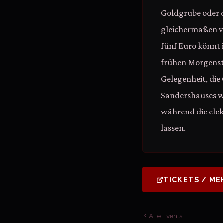
Goldgrube oder d
gleichermaßen ve
fünf Euro könnt i
frühen Morgenstu
Gelegenheit, die
Sandershauses w
während die elek
lassen.
TICKETS / ME
Alle Events