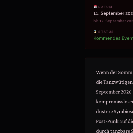
DATUM
11. September 20
bis 12. September 20
STATUS
Kommendes Even
Wenn der Sommer 
die Tanzwütigen 
September 2026 e
kompromisslosen 
düstere Symbiose
Post-Punk auf di
durch tanzbare S