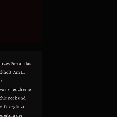
rzes Portal, das
kholt. Am 11.
er
wartet euch eine
thic Rock und
ifft, ergänzt
reits in der