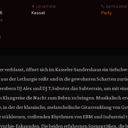
LOCATION
🏷 KATEGORIE
26
Kassel
Party
26
t
verblasst, öffnet sich im Kasseler Sandershaus ein tiefschwa
aus der Lethargie reißt und in die gewohnten Schatten zurüc
robern DJ Alex und DJ T.Subutex das Subterrain, um mit ein
Klangreise die Nacht zum Beben zu bringen. Musikalisch er
, in der der klassische, melancholische Gitarrenklang von Go
e stählernen, treibenden Rhythmen von EBM und Industrial tr
ynthie-Eskapaden. Die beiden erfahrenen Szenegrößen, die be