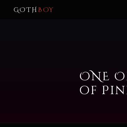
GOTH
BOY
ONE O
of Pi