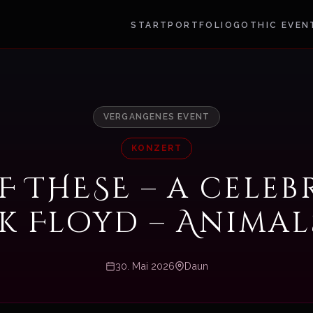
START
PORTFOLIO
GOTHIC EVEN
VERGANGENES EVENT
KONZERT
F THESE – a celeb
nk Floyd – Animal
30. Mai 2026
Daun