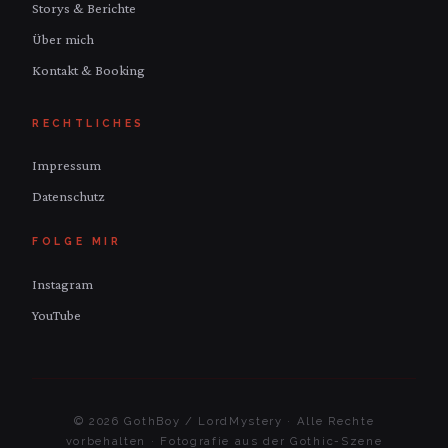
Storys & Berichte
Über mich
Kontakt & Booking
RECHTLICHES
Impressum
Datenschutz
FOLGE MIR
Instagram
YouTube
© 2026 GothBoy / LordMystery · Alle Rechte
vorbehalten · Fotografie aus der Gothic-Szene