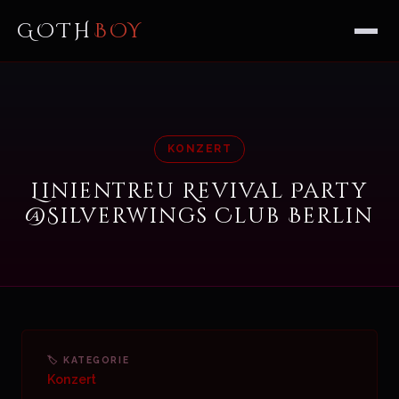
GOTH
BOY
KONZERT
Linientreu Revival Party
@Silverwings Club Berlin
🏷 KATEGORIE
Konzert