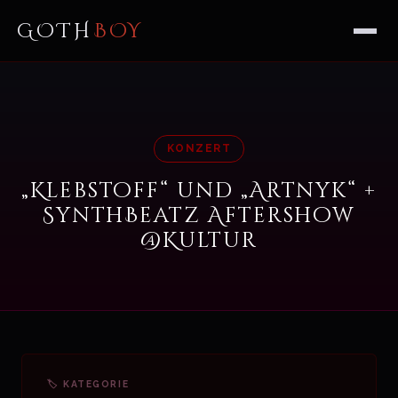
GOTH
BOY
KONZERT
„Klebstoff“ und „Artnyk“ +
SynthBeatz Aftershow
@Kultur
🏷 KATEGORIE