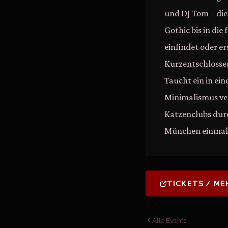
und DJ Tom – die
Gothic bis in di
einfindet oder er
Kurzentschlossen
Taucht ein in ei
Minimalismus ve
Katzenclubs durc
München einmal 
TICKETS / ME
Alle Events