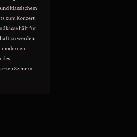
 und klassischem
its zum Konzert
endkasse hält für
chaft zu werden.
und modernem
a des
warzen Szene in