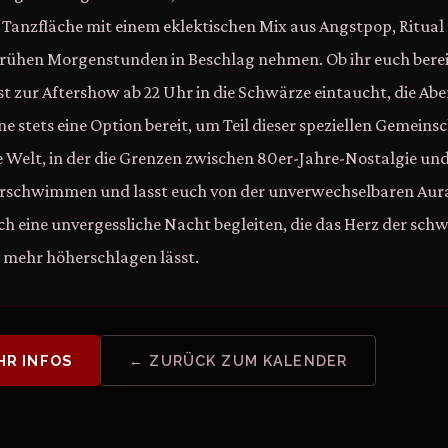
 Tanzfläche mit einem eklektischen Mix aus Angstpop, Ritual
e frühen Morgenstunden in Beschlag nehmen. Ob ihr euch bere
st zur Aftershow ab 22 Uhr in die Schwärze eintaucht, die Ab
e stets eine Option bereit, um Teil dieser speziellen Gemeins
ne Welt, in der die Grenzen zwischen 80er-Jahre-Nostalgie 
rschwimmen und lasst euch von der unverwechselbaren Aur
h eine unvergessliche Nacht begleiten, die das Herz der sch
mehr höherschlagen lässt.
HR INFOS
← ZURÜCK ZUM KALENDER