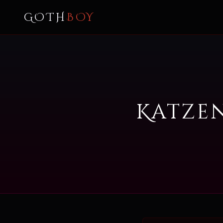
GOTH
BOY
Katze