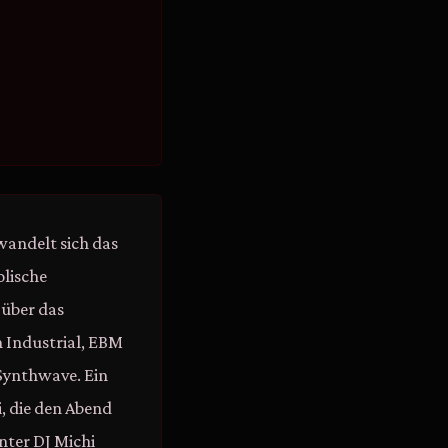
wandelt sich das
olische
 über das
 Industrial, EBM
Synthwave. Ein
, die den Abend
unter DJ Michi