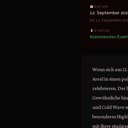
DATUM
12. September 20
bis 13. September 20
STATUS
Kommendes Even
Wenn sich am 12.
Areal in einen p
zelebrieren. Der 
Gewöhnliche hin
und Cold Wave m
besonderes Highl
mit ihrer einziga