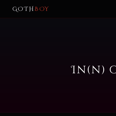
GOTH
BOY
In(n) 