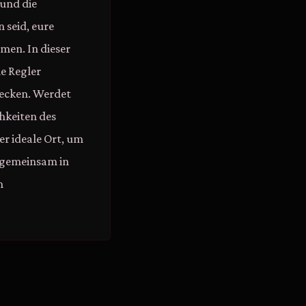
 und die
 seid, eure
en. In dieser
e Regler
wecken. Werdet
chkeiten des
der ideale Ort, um
 gemeinsam in
n