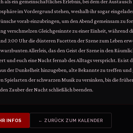
ch als ein gemeinschaftliches Erlebnis, bei dem der Austausch
osphäre im Vordergrund stehen, weshalb ihr sogar eingeladen
ünsche vorab einzubringen, um den Abend gemeinsam zu form
g verschmelzen Gleichgesinnte zu einer Einheit, während di
und 3:00 Uhr die düsteren Facetten der Szene zum Leben er
chwarzbunten Allerleis, das den Geist der Szene in den Räumli
ert und euch eine Nacht fernab des Alltags verspricht. Es ist 
us der Dunkelheit hinzugeben, alte Bekannte zu treffen und
n Spielarten der schwarzen Musik zu versinken, bis die frühe
en Zauber der Nacht schließlich beenden.
HR INFOS
← ZURÜCK ZUM KALENDER