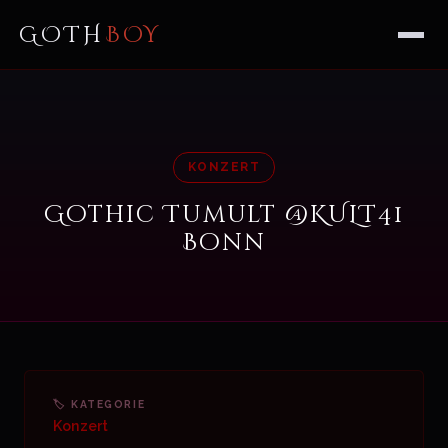
GOTH
BOY
KONZERT
Gothic Tumult @KULT41
Bonn
🏷 KATEGORIE
Konzert