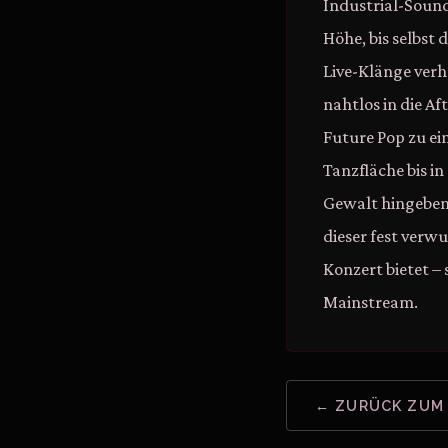
Industrial-Sound
Höhe, bis selbst 
Live-Klänge ver
nahtlos in die A
Future Pop zu e
Tanzfläche bis i
Gewalt hingeben m
dieser fest verw
Konzert bietet – 
Mainstream.
← ZURÜCK ZUM