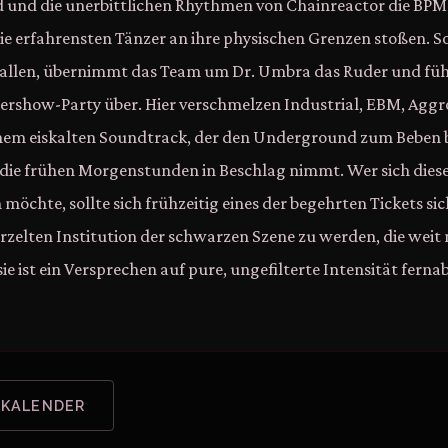
 und die unerbittlichen Rhythmen von Chainreactor die BPM-
die erfahrensten Tänzer an ihre physischen Grenzen stoßen. So
hallen, übernimmt das Team um Dr. Umbra das Ruder und führ
ftershow-Party über. Hier verschmelzen Industrial, EBM, Agg
inem eiskalten Soundtrack, der den Underground zum Beben b
n die frühen Morgenstunden in Beschlag nimmt. Wer sich dies
öchte, sollte sich frühzeitig eines der begehrten Tickets sic
urzelten Institution der schwarzen Szene zu werden, die weit 
sie ist ein Versprechen auf pure, ungefilterte Intensität fern
 KALENDER