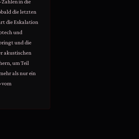
Zahlen in die
bald die letzten
t die Eskalation
rotech und
ringt und die
er akustischen
hern, um Teil
mehr als nur ein
ab vom