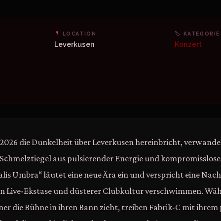
LOCATION
🏷 KATEGORIE
Leverkusen
Konzert
 2026 die Dunkelheit über Leverkusen hereinbricht, verwandel
Schmelztiegel aus pulsierender Energie und kompromissloser
alis Umbra“ läutet eine neue Ära ein und verspricht eine Nacht
n Live-Ekstase und düsterer Clubkultur verschwimmen. Wä
ner die Bühne in ihren Bann zieht, treiben Fabrik-C mit ihrem