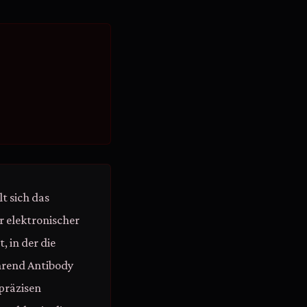
t sich das
 elektronischer
, in der die
hrend Antibody
 präzisen