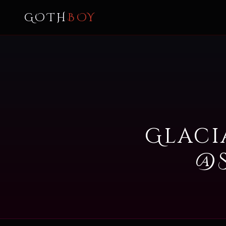
GOTH
BOY
Glaci
@