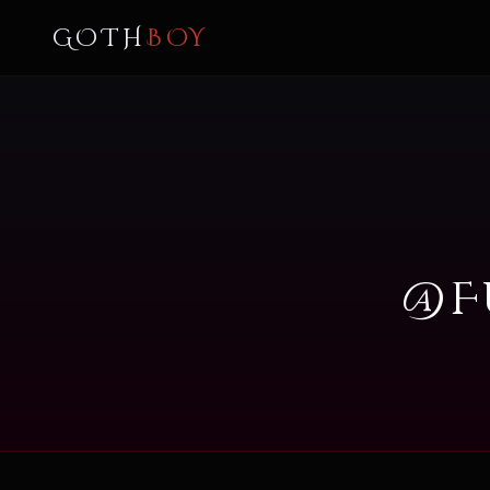
GOTH
BOY
@F