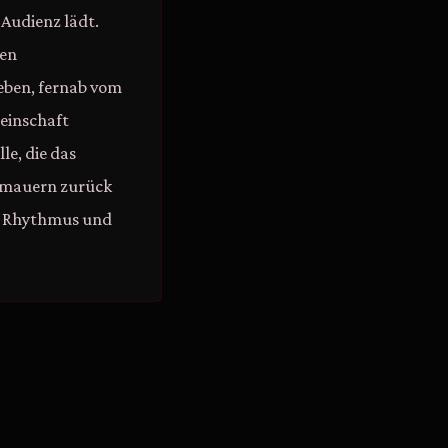
 Audienz lädt.
den
eben, fernab vom
meinschaft
le, die das
fsmauern zurück
der Rhythmus und