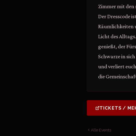
Zimmer mit den r
Der Dresscode ist
Räumlichkeiten 
Licht des Alltag
genießt, der Fürs
Schwarze in sich
und verliert euc
die Gemeinschaft
TICKETS / ME
Alle Events