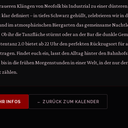
aueren Klängen von Neofolk bis Industrial zu einer düsteren
 klar definiert – in tiefes Schwarz gehüllt, zelebrieren wir in 
und im atmosphärischen Biergarten das gemeinsame Nachtl
s. Ob ihr die Tanzfläche stürmt oder an der Bar die dunkle Ge
tentanz 2.0 bietet ab 22 Uhr den perfekten Rückzugsort für al
 tragen. Findet euch ein, lasst den Alltag hinter den Bahnho
h bis in die frühen Morgenstunden in einer Welt, in der nur 
 zählen.
HR INFOS
← ZURÜCK ZUM KALENDER