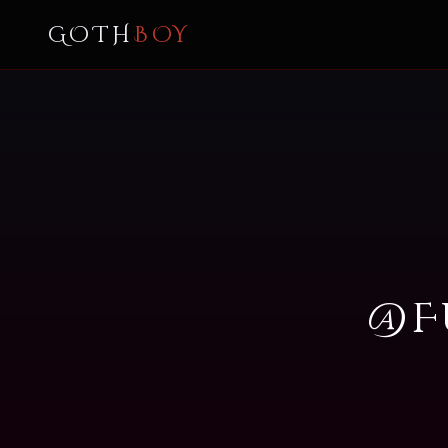
GOTH
BOY
@F