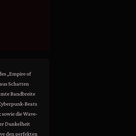
des „Empire of
 aus Schatten
amte Bandbreite
 Cyberpunk-Beats
k sowie die Wave-
er Dunkelheit
ive den perfekten