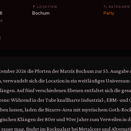
LOCATION
🏷 KATEGORIE
26
Bochum
Party
26
t
ember 2026 die Pforten der Matrix Bochum zur 55. Ausgabe 
, verwandelt sich die Location in ein weitläufiges Universum
ngen. Auf fünf verschiedenen Ebenen entfaltet sich die ges
ene: Während in der Tube knallharte Industrial-, EBM- und
eben lassen, laden die Bizarre-Area mit mystischem Goth-Roc
gischen Klängen der 80er und 90er Jahre zum Verweilen in d
s rauer mag, findet im Rockpalast bei Metalcore und Alternat