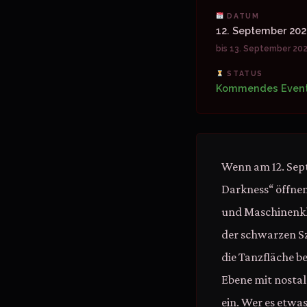
DATUM
12. September 20
bis 13. September 20
STATUS
Kommendes Even
Wenn am 12. Sept
Darkness“ öffnen
und Maschinenklä
der schwarzen Sz
die Tanzfläche b
Ebene mit nostal
ein. Wer es etwa