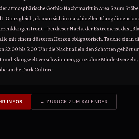
r der atmosphärische Gothic-Nachtmarkt in Area 5 zum Stöb
t. Ganz gleich, ob man sich in maschinellen Klangdimensione
rrenklängen frönt – bei dieser Nacht der Extreme ist das „Bl
lle mit einem düsteren Herzen obligatorisch. Tauche ein in di
on 22:00 bis 5:00 Uhr die Nacht allein den Schatten gehört u
ät und Klangwelt verschwimmen, ganz ohne Mindestverzehr, 
be an die Dark Culture.
HR INFOS
← ZURÜCK ZUM KALENDER