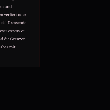
ern und
n verliert oder
ack“-Dresscode-
eses exzessive
nd die Grenzen
aber mit