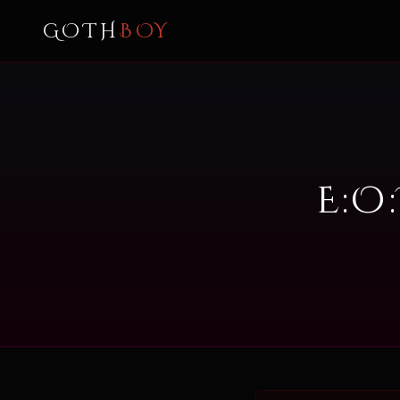
GOTH
BOY
E:O