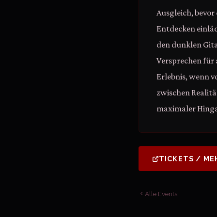
Ausgleich, bevo
Entdecken einläd
den dunklen Gita
Versprechen für a
Erlebnis, wenn v
zwischen Realit
maximaler Hinga
TICKETS / ME
Alle Events