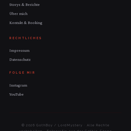
Storys & Berichte
Über mich
Kontakt & Booking
RECHTLICHES
Impressum
Datenschutz
FOLGE MIR
Instagram
YouTube
© 2026 GothBoy / LordMystery · Alle Rechte
vorbehalten · Fotografie aus der Gothic-Szene