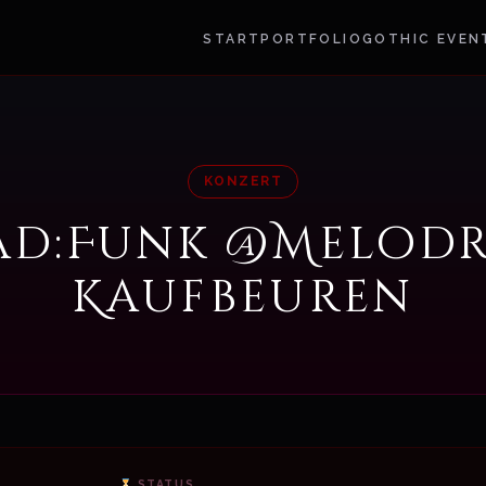
START
PORTFOLIO
GOTHIC EVEN
KONZERT
ad:Funk @Melod
Kaufbeuren
STATUS