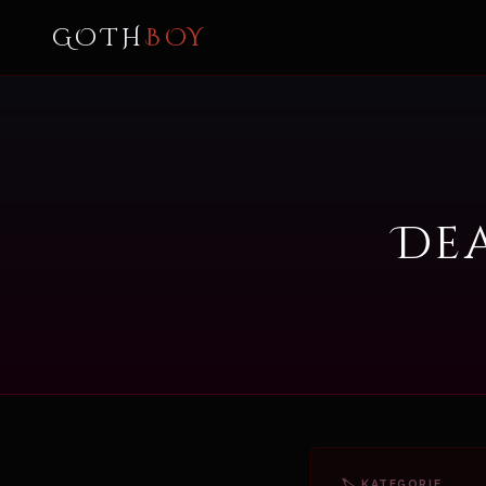
GOTH
BOY
De
🏷 KATEGORIE