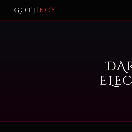
GOTH
BOY
DA
ELE