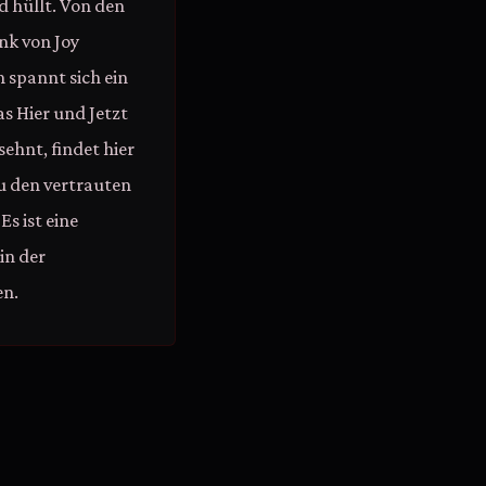
d hüllt. Von den
nk von Joy
 spannt sich ein
s Hier und Jetzt
ehnt, findet hier
u den vertrauten
s ist eine
in der
en.