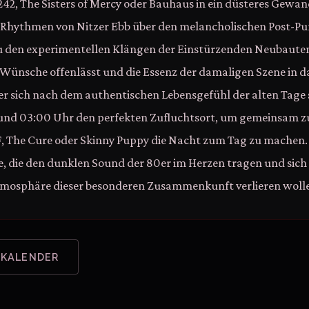
242, The Sisters of Mercy oder Bauhaus in ein düsteres Gewan
Rhythmen von Nitzer Ebb über den melancholischen Post-Pu
 zu den experimentellen Klängen der Einstürzenden Neubauten
 Wünsche offenlässt und die Essenz der damaligen Szene in da
er sich nach dem authentischen Lebensgefühl der alten Tage s
und 03:00 Uhr den perfekten Zufluchtsort, um gemeinsam z
 The Cure oder Skinny Puppy die Nacht zum Tag zu machen. E
e, die den dunklen Sound der 80er im Herzen tragen und sich 
tmosphäre dieser besonderen Zusammenkunft verlieren woll
 KALENDER