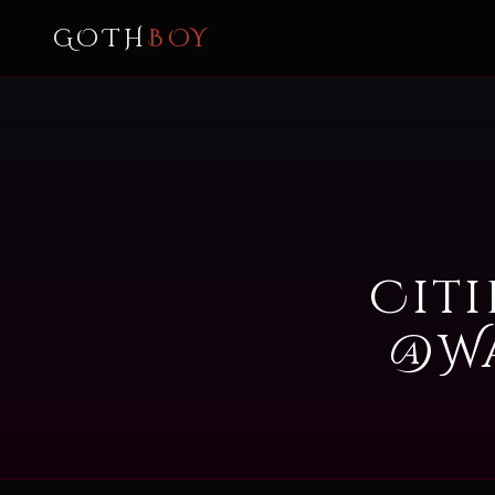
GOTH
BOY
Citi
@Wa