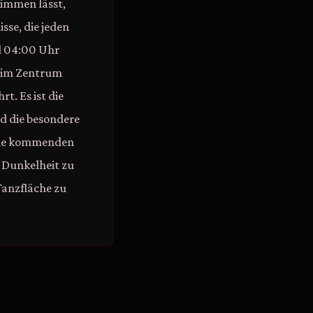
immen lässt,
sse, die jeden
d 04:00 Uhr
en im Zentrum
t. Es ist die
nd die besondere
 die kommenden
e Dunkelheit zu
Tanzfläche zu