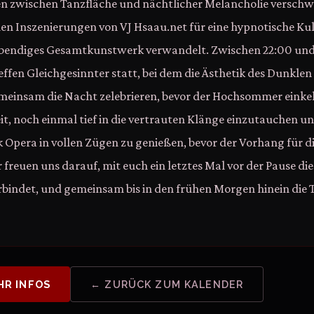
en zwischen Tanzfläche und nächtlicher Melancholie verschw
len Inszenierungen von VJ Hsaau.net für eine hypnotische Kuli
ebendiges Gesamtkunstwerk verwandelt. Zwischen 22:00 un
Treffen Gleichgesinnter statt, bei dem die Ästhetik des Dunkl
meinsam die Nacht zelebrieren, bevor der Hochsommer einkehr
it, noch einmal tief in die vertrauten Klänge einzutauchen u
k Opera in vollen Zügen zu genießen, bevor der Vorhang für
 freuen uns darauf, mit euch ein letztes Mal vor der Pause di
verbindet, und gemeinsam bis in den frühen Morgen hinein die 
HR INFOS
← ZURÜCK ZUM KALENDER