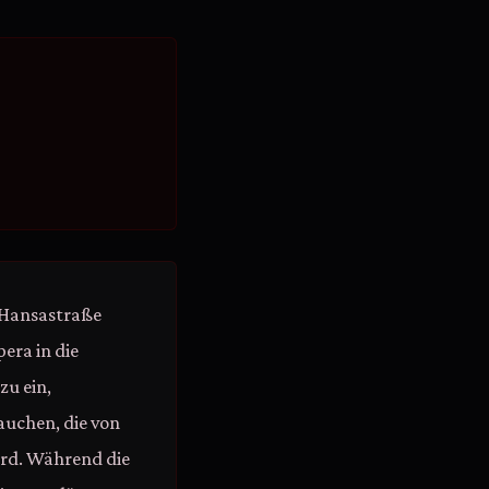
 Hansastraße
pera in die
zu ein,
auchen, die von
ird. Während die