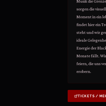
Musik die Grenz
sorgen die visuel
Moment in ein l
findet hier ein 
steht und wir ge
ideale Gelegenhe
Energie der Blac
Monate fällt. Wir
feiern, die uns 
erobern.
TICKETS / ME