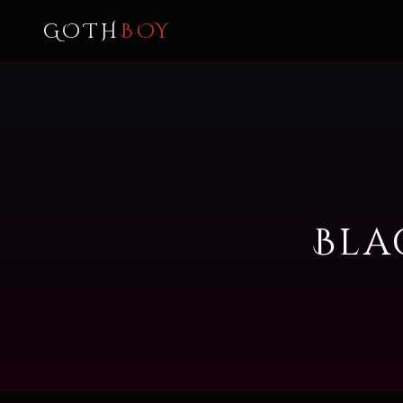
GOTH
BOY
Bla