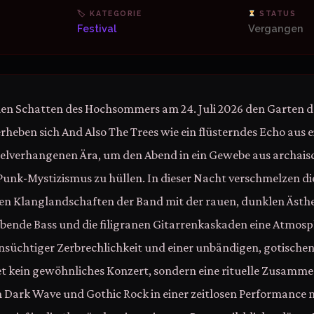
🏷 KATEGORIE
STATUS
Festival
Vergangen
en Schatten des Hochsommers am 24. Juli 2026 den Garten de
rheben sich And Also The Trees wie ein flüsterndes Echo aus e
belverhangenen Ära, um den Abend in ein Gewebe aus archais
Punk-Mystizismus zu hüllen. In dieser Nacht verschmelzen die
hen Klanglandschaften der Band mit der rauen, dunklen Ästhe
bende Bass und die filigranen Gitarrenkaskaden eine Atmosp
nsüchtiger Zerbrechlichkeit und einer unbändigen, gotischen
et kein gewöhnliches Konzert, sondern eine rituelle Zusamme
on Dark Wave und Gothic Rock in einer zeitlosen Performance m