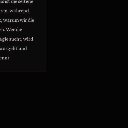
 ist die seltene
ieren, während
t, warum wir die
en. Wer die
agie sucht, wird
nausgeht und
rennt.