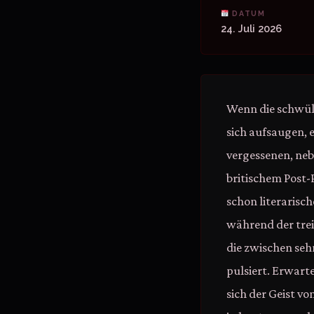
DATUM
24. Juli 2026
Wenn die schwül
sich aufsaugen, e
vergessenen, ne
britischem Post-
schon literarisc
während der trei
die zwischen seh
pulsiert. Erwart
sich der Geist v