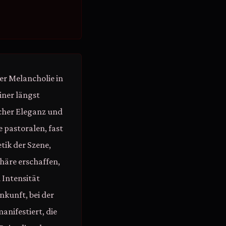
r Melancholie in
iner längst
cher Eleganz und
 pastoralen, fast
tik der Szene,
häre erschaffen,
 Intensität
nkunft, bei der
anifestiert, die