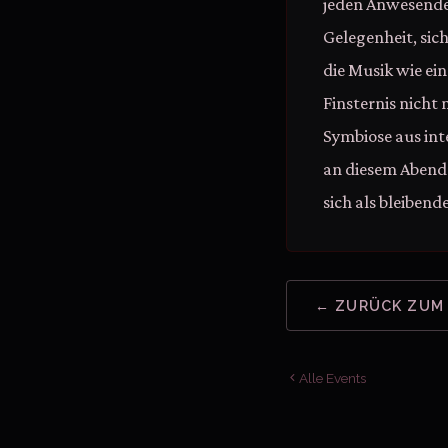
jeden Anwesenden 
Gelegenheit, sic
die Musik wie ei
Finsternis nicht
Symbiose aus inte
an diesem Abend
sich als bleibend
← ZURÜCK ZUM
Alle Events