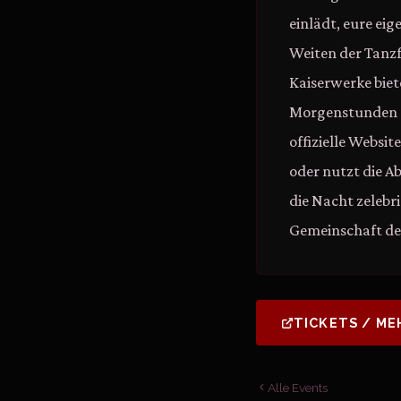
einlädt, eure ei
Weiten der Tanzf
Kaiserwerke biet
Morgenstunden ge
offizielle Websi
oder nutzt die A
die Nacht zelebr
Gemeinschaft de
TICKETS / ME
Alle Events