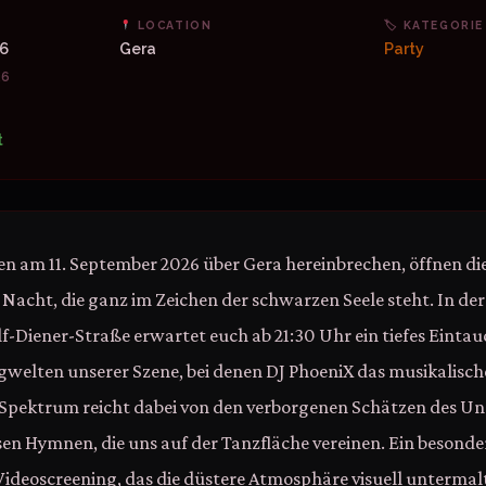
LOCATION
🏷 KATEGORIE
26
Gera
Party
26
t
n am 11. September 2026 über Gera hereinbrechen, öffnen di
e Nacht, die ganz im Zeichen der schwarzen Seele steht. In de
lf-Diener-Straße erwartet euch ab 21:30 Uhr ein tiefes Eintau
ngwelten unserer Szene, bei denen DJ PhoeniX das musikalisc
Spektrum reicht dabei von den verborgenen Schätzen des Un
sen Hymnen, die uns auf der Tanzfläche vereinen. Ein besonder
Videoscreening, das die düstere Atmosphäre visuell unterma