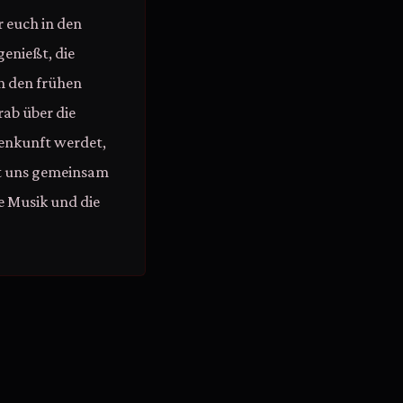
r euch in den
genießt, die
n den frühen
ab über die
menkunft werdet,
st uns gemeinsam
e Musik und die