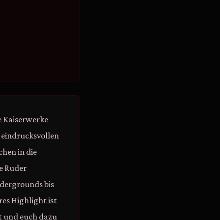
e Kaiserwerke
r eindrucksvollen
chen in die
he Ruder
dergrounds bis
es Highlight ist
lt und euch dazu