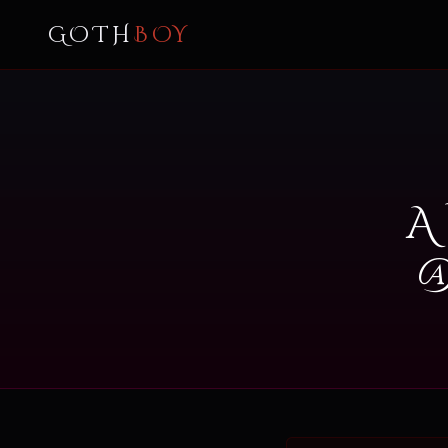
GOTH
BOY
A
@