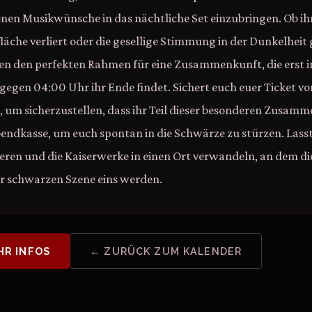
genen Musikwünsche in das nächtliche Set einzubringen. Ob ih
läche verliert oder die gesellige Stimmung in der Dunkelheit 
en den perfekten Rahmen für eine Zusammenkunft, die erst i
gen 04:00 Uhr ihr Ende findet. Sichert euch euer Ticket vor
te, um sicherzustellen, dass ihr Teil dieser besonderen Zusam
bendkasse, um euch spontan in die Schwärze zu stürzen. Las
ieren und die Kaiserwerke in einen Ort verwandeln, an dem di
r schwarzen Szene eins werden.
HR INFOS
← ZURÜCK ZUM KALENDER