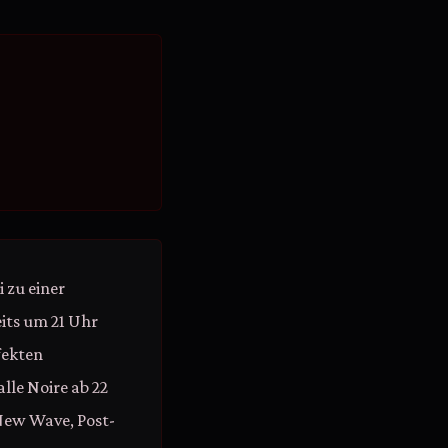
 zu einer
eits um 21 Uhr
fekten
lle Noire ab 22
New Wave, Post-