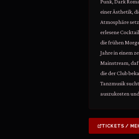
Punk, Dark Roma
einer Ästhetik, 
Atmosphäre setzt
erlesene Cocktai
die frühen Morgen
Jahre in einem 
Mainstream, daf
die der Club bek
Tanzmusik sucht,
auszukosten und 
TICKETS / ME