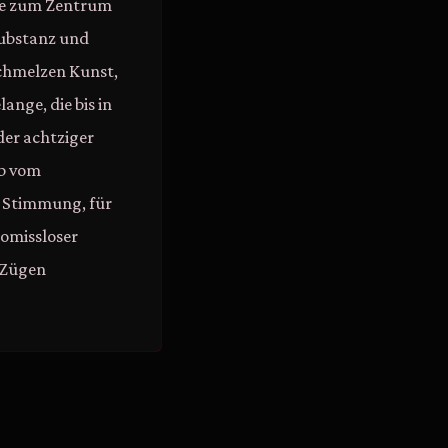
che zum Zentrum
 Substanz und
schmelzen Kunst,
ange, die bis in
der achtziger
ab vom
 Stimmung, für
romissloser
n Zügen