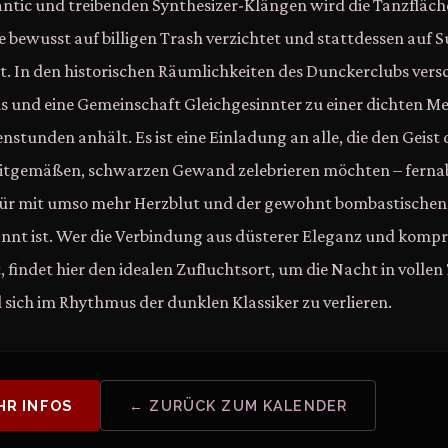
ntic und treibenden Synthesizer-Klängen wird die Tanzflä
die bewusst auf billigen Trash verzichtet und stattdessen auf
. In den historischen Räumlichkeiten des Dunckerclubs ver
ls und eine Gemeinschaft Gleichgesinnter zu einer dichten Mel
stunden anhält. Es ist eine Einladung an alle, die den Geist 
zeitgemäßen, schwarzen Gewand zelebrieren möchten – fern
ür mit umso mehr Herzblut und der gewohnt bombastischen
annt ist. Wer die Verbindung aus düsterer Eleganz und komp
 findet hier den idealen Zufluchtsort, um die Nacht in volle
sich im Rhythmus der dunklen Klassiker zu verlieren.
HR INFOS
← ZURÜCK ZUM KALENDER