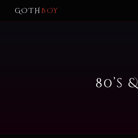
GOTH
BOY
80’s